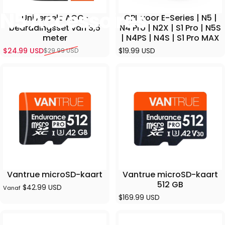
N5 Accessoires
Universele ACC-
CPL voor E-Series | N5 |
bedradingsset van 3,5
N4 Pro | N2X | S1 Pro | N5S
meter
| N4PS | N4S | S1 Pro MAX
$24.99 USD
$19.99 USD
$29.99 USD
Verkoopprijs
Normale prijs
Vantrue microSD-kaart
Vantrue microSD-kaart
512 GB
$42.99 USD
Vanaf
$169.99 USD